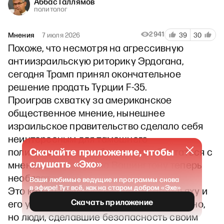
Аббас Галлямов
политолог
2941
Мнения
7 июля 2026
39
30
Похоже, что несмотря на агрессивную
антиизраильскую риторику Эрдогана,
сегодня Трамп принял окончательное
решение продать Турции F-35.
Проиграв схватку за американское
общественное мнение, нынешнее
израильское правительство сделало себя
неинтересным для тамошнего
Скачайте приложение, чтобы
политического истеблишмента. Считаться с
слушать «Эхо»
мнением Иерусалима Вашингтону теперь
необязательно.
Ваши любимые ведущие и программы снова
в эфире! Тут всё, как на старом добром «Эхе»
Это катастрофический провал Нетаньяху и
Скачать приложение
его ультраправых союзников. Удивительно,
но люди, сделавшие безопасность своим