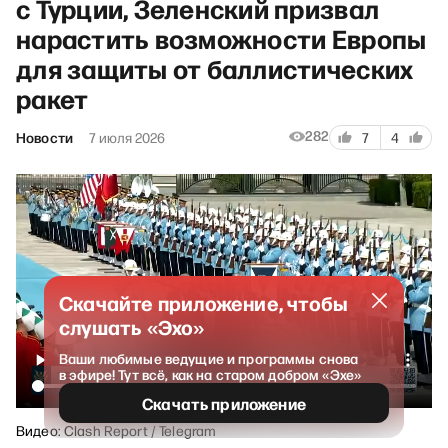
с Турции, Зеленский призвал
нарастить возможности Европы
для защиты от баллистических
ракет
282
Новости
7 июля 2026
7
4
Скачайте приложение, чтобы
слушать «Эхо»
Ваши любимые ведущие и программы снова
в эфире! Тут всё, как на старом добром «Эхе»
Скачать приложение
Видео: Clash Report / Telegram