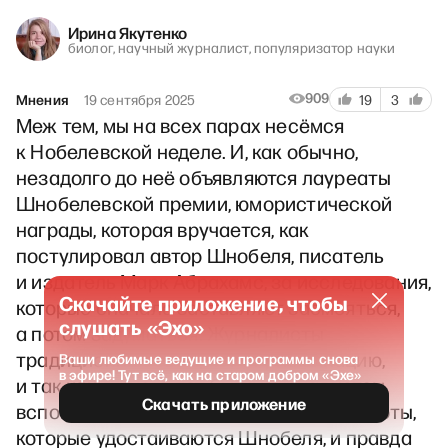
Ирина Якутенко
биолог, научный журналист, популяризатор науки
909
Мнения
19 сентября 2025
19
3
Меж тем, мы на всех парах несёмся
к Нобелевской неделе. И, как обычно,
незадолго до неё объявляются лауреаты
Шнобелевской премии, юмористической
награды, которая вручается, как
постулировал автор Шнобеля, писатель
и издатель Марк Абрахамс, за исследования,
Скачайте приложение, чтобы
которые сначала заставляют засмеяться,
слушать «Эхо»
а потом задуматься. Журналисты
традиционно освещают эту номинацию,
Ваши любимые ведущие и программы снова
в эфире! Тут всё, как на старом добром «Эхе»
и так как я много лет была журналистом,
Скачать приложение
вспомню прошлое. Ну и кроме того, работы,
которые удостаиваются Шнобеля, и правда