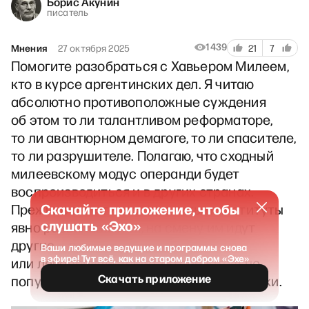
Борис Акунин
писатель
1439
Мнения
27 октября 2025
21
7
Помогите разобраться с Хавьером Милеем,
кто в курсе аргентинских дел. Я читаю
абсолютно противоположные суждения
об этом то ли талантливом реформаторе,
то ли авантюрном демагоге, то ли спасителе,
то ли разрушителе. Полагаю, что сходный
милеевскому модус операнди будет
воспроизводиться и в других странах.
Скачайте приложение, чтобы
Прежние политические элиты и институты
слушать «Эхо»
явно разваливаются, на смену им идут
другие — правопопулистские
Ваши любимые ведущие и программы снова
в эфире! Тут всё, как на старом добром «Эхе»
или левопопулистские, но обязательно
Скачать приложение
популистские и с элементом эксцентрики.