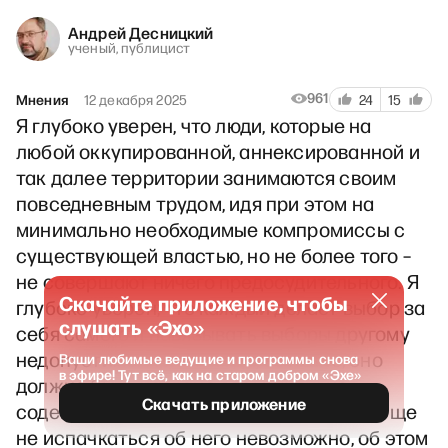
Андрей Десницкий
ученый, публицист
961
Мнения
12 декабря 2025
24
15
Я глубоко уверен, что люди, которые на
любой оккупированной, аннексированной и
так далее территории занимаются своим
повседневным трудом, идя при этом на
минимально необходимые компромиссы с
существующей властью, но не более того –
не совершают ничего предосудительного. Я
Скачайте приложение, чтобы
глубоко уверен, что каждый делает выбор за
слушать «Эхо»
себя самого и навязывать выборы другому
недопустимо. При этом да, есть зло, оно
Ваши любимые ведущие и программы снова
в эфире! Тут всё, как на старом добром «Эхе»
должно быть названо злом, активно
Скачать приложение
содействовать ему – преступно. Но вообще
не испачкаться об него невозможно, об этом