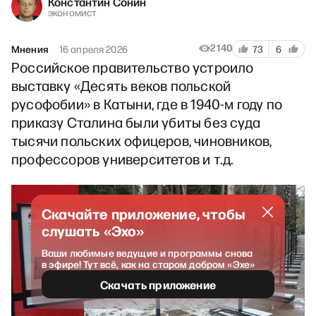
Константин Сонин
экономист
2140
Мнения
16 апреля 2026
73
6
Российское правительство устроило
выставку «Десять веков польской
русофобии» в Катыни, где в 1940-м году по
приказу Сталина были убиты без суда
тысячи польских офицеров, чиновников,
профессоров университетов и т.д.
Скачайте приложение, чтобы
слушать «Эхо»
Ваши любимые ведущие и программы снова
в эфире! Тут всё, как на старом добром «Эхе»
Скачать приложение