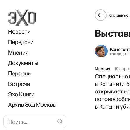
На главную
Выстав
Новости
Передачи
Констан
Мнения
кандидат 
Документы
А
Мнения
15 апре
Персоны
Специально п
Встречи
в Катыни (и 
открывает на
Эхо Книги
полонофобск
Архив Эха Москвы
в Катыни уб