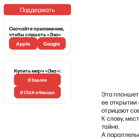
Поддержать
Скачайте приложение,
чтобы слушать «Эхо»
Apple
Google
Купить мерч «Эха»:
В Европе
В США и Канаде
Эта планшетн
ее открытии 
отрицают со
К слову, мес
тайне.
А параллель