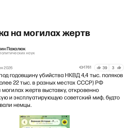
ка на могилах жертв
тин Пахалюк
политических наук
ндрей Пивоваров — о том, чт
1761
ля 2026
39
3
од годовщину убийства НКВД 4,4 тыс. поляков
более 22 тыс. в разных местах СССР) РФ
 могилах жертв выставку, откровенно
ую и эксплуатирующую советский миф, будто
ивали немцы.