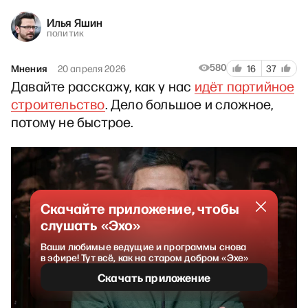
Илья Яшин
политик
580
Мнения
20 апреля 2026
16
37
Давайте расскажу, как у нас
идёт партийное
строительство
. Дело большое и сложное,
потому не быстрое.
Скачайте приложение, чтобы
слушать «Эхо»
Ваши любимые ведущие и программы снова
в эфире! Тут всё, как на старом добром «Эхе»
Скачать приложение