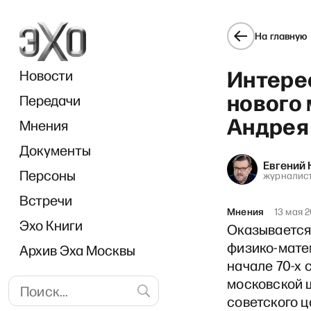
На главную
Интере
Новости
нового
Передачи
Андрея
Мнения
Документы
Евгений 
Персоны
журналис
Встречи
Мнения
13 мая 
Эхо Книги
Оказывается
физико-матем
Архив Эха Москвы
начале 70-х
московской ш
советского ц