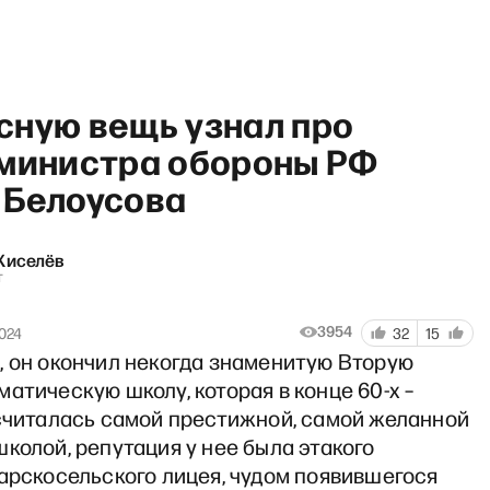
сную вещь узнал про
 министра обороны РФ
 Белоусова
Киселёв
т
3954
2024
32
15
, он окончил некогда знаменитую Вторую
атическую школу, которая в конце 60-х –
 считалась самой престижной, самой желанной
колой, репутация у нее была этакого
арскосельского лицея, чудом появившегося