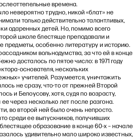
послеоттепельные времена.
ло невероятно трудно, никой «блат» не
нимали только действительно талантливых,
ки одаренных детей. Но, помимо всего
Второй школе блестяще преподавали и
е предметы, особенно литературу и историю.
ассадником вольнодумства, за что ей в конце
ежно досталось по пятое число: в 1971 году
ектора-основателя, нескольких
ежных» учителей. Разумеется, уничтожить
лось не сразу, что-то от прежней Второй
ось и Белоусову, хотя, судя по возрасту,
 ее через несколько лет после разгона.
ати, во второй ней было очень непросто.
что среди ее выпускников, получивших
блестящее образование в конце 60-х – начале
оказалось удивительно мало широко известных,