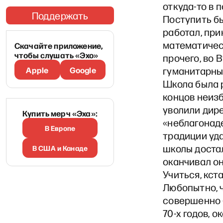
откуда-то в 
Поддержать
Поступить бы
работал, при
математичес
Скачайте приложение,
чтобы слушать «Эхо»
прочего, во 
Apple
Google
гуманитарны
Школа была р
концов неизб
уволили дир
Купить мерч «Эха»:
«неблагонад
В Европе
традиции уда
школы достал
В США и Канаде
оканчивал он
Учиться, кст
Любопытно, 
совершенно 
70-х годов, 