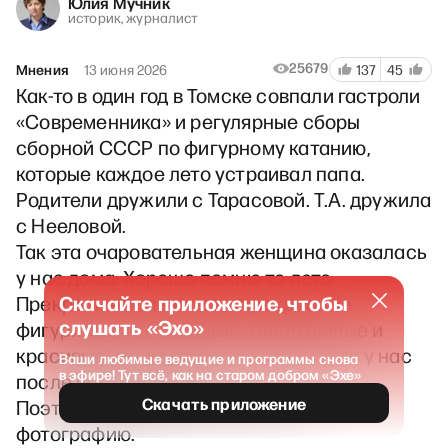
Юлия Мучник
историк, журналист
25679
Мнения
13 июня 2026
137
45
Как-то в один год в Томске совпали гастроли
«Современника» и регулярные сборы
сборной СССР по фигурному катанию,
которые каждое лето устраивал папа.
Родители дружили с Тарасовой. Т.А. дружила
с Нееловой.
Так эта очаровательная женщина оказалась
у нас дома. Хорошо помню то лето.
Скачайте приложение, чтобы
Прекрасные спектакли, прекрасные
слушать «Эхо»
фигуристы, все молодые, талантливые и
красивые, периодически собирались у нас
Ваши любимые ведущие и программы снова
в эфире! Тут всё, как на старом добром «Эхе»
после выступлений….
Скачать приложение
Поэтому вздрогнула, увидев эту
фотографию.