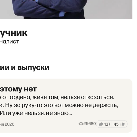
учник
рналист
ии и выпуски
 этому нет
о от ордена, живя там, нельзя отказаться.
к. Ну за руку-то это вот можно не держать,
Или уже нельзя, не знаю…
25680
ня 2026
137
45