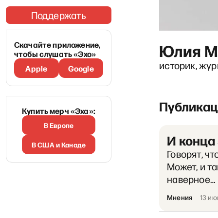
Поддержать
Скачайте приложение,
Юлия М
чтобы слушать «Эхо»
историк, жу
Apple
Google
Публикац
Купить мерч «Эха»:
В Европе
И конца
В США и Канаде
Говорят, чт
Может, и та
наверное… 
Мнения
13 ию