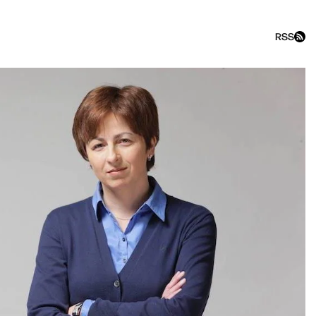
RSS
N AIR с Фёдором Крашенинни