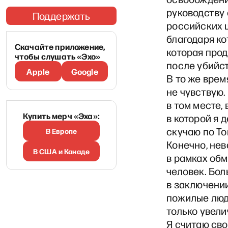
руководству
Поддержать
российских 
благодаря ко
Скачайте приложение,
которая про
чтобы слушать «Эхо»
после убийс
Apple
Google
В то же врем
не чувствую.
в том месте,
Купить мерч «Эха»:
в которой я 
скучаю по То
В Европе
Конечно, нев
В США и Канаде
в рамках обм
человек. Бо
в заключении
пожилые люди
только увели
Я считаю св