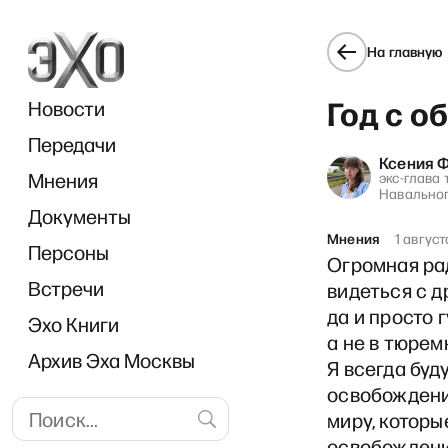
На главную
Год с о
Новости
Передачи
Ксения 
Мнения
экс-глава
Навально
Документы
«
Мнения
1 август
Персоны
Огромная ра
Встречи
видеться с д
да и просто г
Эхо Книги
а не в тюрем
Архив Эха Москвы
Я всегда буд
освобождени
миру, котор
освобождения