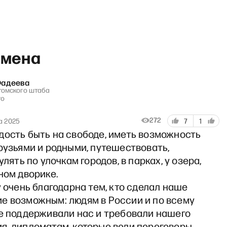
бмена
Фадеева
 томского штаба
го
Что мы знаем» с Максимом К
272
а 2025
7
1
дость быть на свободе, иметь возможность
рузьями и родными, путешествовать,
улять по улочкам городов, в парках, у озера,
ном дворике.
у очень благодарна тем, кто сделал наше
е возможным: людям в России и по всему
ые поддерживали нас и требовали нашего
, дипломатам, которые вели переговоры,