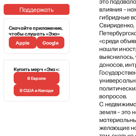
это подавало
влияния – н
Поддержать
гибридные во
Свириденко,
Скачайте приложение,
Петербургск
чтобы слушать «Эхо»
«среди объяв
Apple
Google
нашли иност
выяснилось, 
доносов, инт
Купить мерч «Эха»:
Государстве
В Европе
универсальн
политических
В США и Канаде
вопросов.
С недвижимос
земля – это 
материальные
желающие но
том, сколько