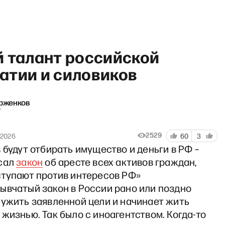
й талант российской
атии и силовиков
Ерженков
 сейчас» с Ириной Щербак
т
2529
 2026
60
3
 будут отбирать имущество и деньги в РФ –
сал
закон
об аресте всех активов граждан,
ступают против интересов РФ»
ывчатый закон в России рано или поздно
лужить заявленной цели и начинает жить
жизнью. Так было с иноагентством. Когда-то