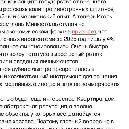
сь как защита государства от внешнего
ам рассказывали про иностранных шпионов,
йны и американский опыт. А теперь Игорь
 замглавы Минюста, выступая на
ом экономическом форуме,
признает
, что
ленных иноагентами за 2025 год лишь у 4%
ранное финансирование». Очень быстро
что вокруг статуса вырос целый рынок
риг и сведения личных счетов.
нная дубина быстро превратилась в
ый хозяйственный инструмент для решения
, медийных, а иногда и вполне коммерческих
тью будет еще интереснее. Квартира, дом,
не абстрактная репутация, а вполне
 объекты, у которых всегда найдутся
вые хозяева. Поэтому главный вопрос не в
 сегодня найдется людей, подпадающих под