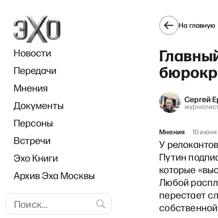
На главную
Главны
Новости
бюрокр
Передачи
Мнения
Сергей 
Документы
«Прямо
журналис
Персоны
Мнения
10 июня
Встречи
У релокантов
Путин подпи
Эхо Книги
которые «вы
Архив Эха Москвы
Любой распл
перестает с
собственной 