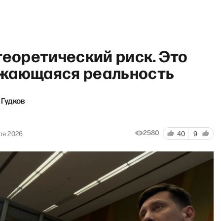
теоретический риск. Это
жающаяся реальность
Гудков
и» с Сергеем Асланяном
2580
ля 2026
40
9