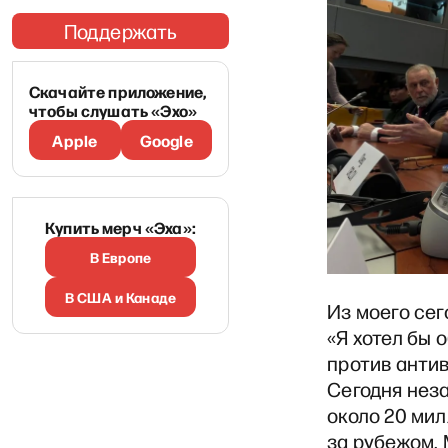
Поддержать
Скачайте приложение,
чтобы слушать «Эхо»
Apple
Google
Купить мерч «Эха»:
В Европе
В США и Канаде
Из моего се
«Я хотел бы
против анти
Сегодня нез
около 20 мил
за рубежом. 