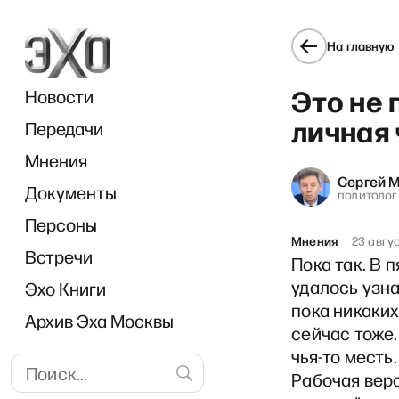
На главную
Это не 
Новости
личная 
Передачи
Мнения
Сергей 
Документы
«Прямо 
политолог
Персоны
Мнения
23 авгу
Встречи
Пока так. В 
удалось узна
Эхо Книги
пока никаких
Архив Эха Москвы
сейчас тоже.
чья-то месть
Рабочая вер