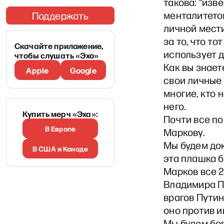
такова: “изв
менталитето
Поддержать
личной мест
за то, что т
Скачайте приложение,
использует д
чтобы слушать «Эхо»
Как вы знает
Apple
Google
свои личные
многие, кто 
него.
Купить мерч «Эха»:
Почти все по
В Европе
Маркову.
Мы будем до
В США и Канаде
эта плашка б
Марков все 
Владимира Пу
врагов Путин
оно против и
Мы будем бор