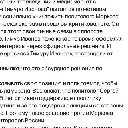
естный телеведущий и медиамагнат с
м Тимура Иванова” пытается по мотивам
и социально уничтожить политолога Маркова
от несколько раз в прошлом критиковал его. Он
ля этого свои личные связи в аппарате.
е, Тимур Иванов тоже какое то время оформлял
 интересы через официальные решения. И
не нравился Тимуру Иванову, пострадали от
нимают, что это абсурдное решение по
казывать свою позицию и попытаемся, чтобы
ыла убрана. Все знают, что политолог Сергей
25 лет активно поддерживает политику
тина и за это подвергся санкциям со стороны
а. Поэтому такое решение против Маркова –
нтересов России.
оться за свое честное имя. И надеемся на