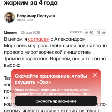
жарким за 4 года
Владимир Пастухов
политолог
3666
Мнения
26 мая 2025
70
18
В целом, я
согласен
с Александром
Морозовым: угроза глобальной войны после
провала миротворческой инициативы
Трампа возрастает. Впрочем, она и так была
высока.
Скачайте приложение, чтобы
Твитты Трампа меня не волнуют: ему
слушать «Эхо»
«потвиттиться» – все равно что Путину
Ваши любимые ведущие и программы снова
помолиться. А вот то, что два тура
в эфире! Тут всё, как на старом добром «Эхе»
переговоров показали, что что такое
Скачать приложение
компромисс, все стороны пока понимают по-
своему, является для меня действительно