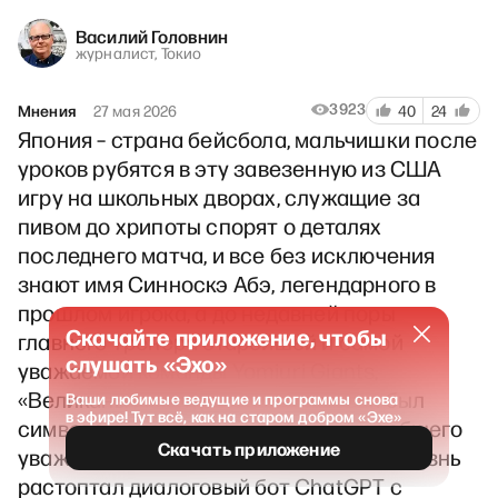
Василий Головнин
журналист, Токио
3923
Мнения
27 мая 2026
40
24
Япония – страна бейсбола, мальчишки после
уроков рубятся в эту завезенную из США
игру на школьных дворах, служащие за
пивом до хрипоты спорят о деталях
последнего матча, и все без исключения
знают имя Синноскэ Абэ, легендарного в
прошлом игрока, а до недавней поры
Скачайте приложение, чтобы
главного тренера старейшей и самой
слушать «Эхо»
уважаемой команды Yomiuri Giants,
«Великаны Иомиури». Этот человек был
Ваши любимые ведущие и программы снова
в эфире! Тут всё, как на старом добром «Эхе»
символом спортивного успеха и всеобщего
Скачать приложение
уважения, однако на этой неделе его жизнь
растоптал диалоговый бот ChatGPT с