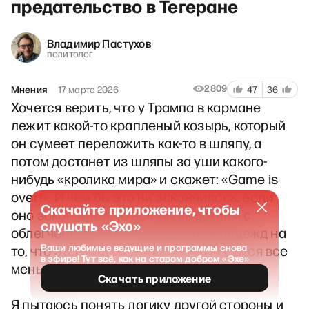
предательство в Тегеране
Владимир Пастухов
политолог
2809
Мнения
17 марта 2026
47
36
Хочется верить, что у Трампа в кармане
лежит какой-то крапленый козырь, который
он сумеет переложить как-то в шляпу, а
потом достанет из шляпы за уши какого-
нибудь «кролика мира» и скажет: «Game is
over!». И чем бы это ни закончилось, если
Скачайте приложение, чтобы
оно закончится, то все мы выдохнем с
слушать «Эхо»
облегчением. Но с каждым днем надежд на
Ваши любимые ведущие и программы снова
то, что этот фокус прокатит, становится все
в эфире! Тут всё, как на старом добром «Эхе»
меньше.
Скачать приложение
Я пытаюсь понять логику другой стороны и