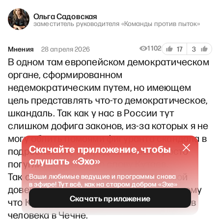
Ольга Садовская
заместитель руководителя «Команды против пыток»
1102
Мнения
28 апреля 2026
17
3
В одном там европейском демократическом
органе, сформированном
недемократическим путем, но имеющем
цель представлять что-то демократическое,
шкандаль. Так как у нас в России тут
слишком дофига законов, из-за которых я не
могу облить помоями фигуранта скандала в
Скачайте приложение, чтобы
подробностях, то предлагаю вам просто
слушать «Эхо»
погуглить новости по слову Кутаев.
Так сложилось, что Руслан Кутаев – мой
Ваши любимые ведущие и программы снова
в эфире! Тут всё, как на старом добром «Эхе»
доверитель, я вела его дело в ЕСПЧ, потому
Скачать приложение
что Кутаев стал жертвой нарушений прав
человека в Чечне.