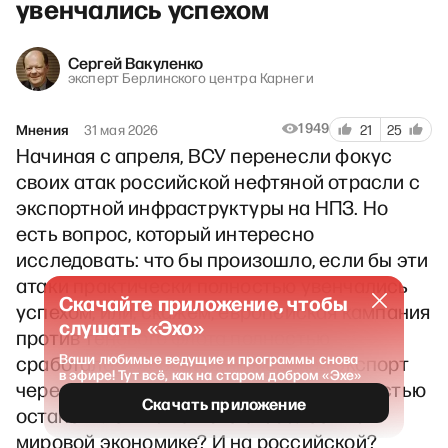
увенчались успехом
Сергей Вакуленко
эксперт Берлинского центра Карнеги
1949
Мнения
31 мая 2026
21
25
Начиная с апреля, ВСУ перенесли фокус
своих атак российской нефтяной отрасли с
экспортной инфраструктуры на НПЗ. Но
есть вопрос, который интересно
исследовать: что бы произошло, если бы эти
атаки практически полностью увенчались
Скачайте приложение, чтобы
успехом, или, скажем, европейская кампания
слушать «Эхо»
против теневого флота полностью
Ваши любимые ведущие и программы снова
сработала, и российский морской экспорт
в эфире! Тут всё, как на старом добром «Эхе»
через Черное и Балтийское моря полностью
Скачать приложение
остановился. Как бы это сказалось на
мировой экономике? И на российской?