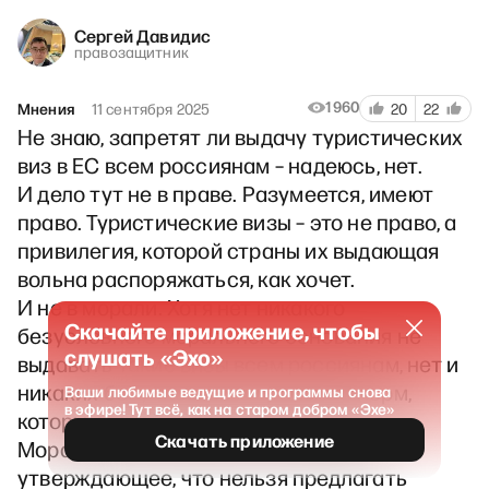
Сергей Давидис
правозащитник
1960
Мнения
11 сентября 2025
20
22
Не знаю, запретят ли выдачу туристических
виз в ЕС всем россиянам – надеюсь, нет.
И дело тут не в праве. Разумеется, имеют
право. Туристические визы – это не право, а
привилегия, которой страны их выдающая
вольна распоряжаться, как хочет.
И не в морали. Хотя нет никакого
Скачайте приложение, чтобы
безусловного морального основания не
слушать «Эхо»
выдавать такие визы всем россиянам, нет и
никаких безусловных моральных норм,
Ваши любимые ведущие и программы снова
в эфире! Тут всё, как на старом добром «Эхе»
которым такой запрет противоречит.
Скачать приложение
Морально же окрашенное суждение,
утверждающее, что нельзя предлагать