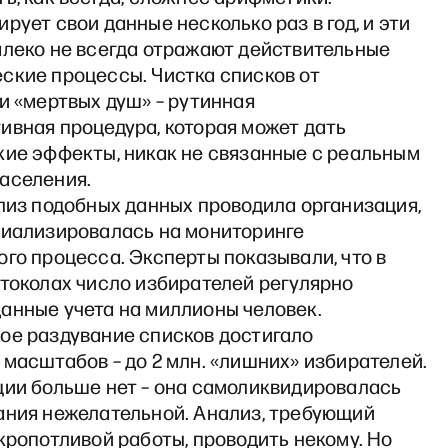
рует свои данные несколько раз в год, и эти
алеко не всегда отражают действительные
ские процессы. Чистка списков от
и «мертвых душ» – рутинная
ивная процедура, которая может дать
кие эффекты, никак не связанные с реальным
аселения.
лиз подобных данных проводила организация,
циализировалась на мониторинге
го процесса. Эксперты показывали, что в
отоколах число избирателей регулярно
анные учета на миллионы человек.
ое раздувание списков достигало
масштабов – до 2 млн. «лишних» избирателей.
ции больше нет – она самоликвидировалась
ания нежелательной. Анализ, требующий
кропотливой работы, проводить некому. Но