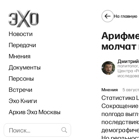
На главную
Арифме
Новости
молчат
Передачи
Мнения
Дмитрий
политолог
Документы
Центра «
исследов
Персоны
Встречи
Мнения
5 авгус
Статистика 
Эхо Книги
Сокращение
Архив Эха Москвы
полгода выгл
последствия
демографичес
Но реальност