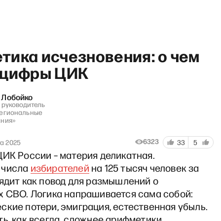
тика исчезновения: о чем
 цифры ЦИК
 Лобойко
, руководитель
«Г
Региональные
ания»
6323
та 2025
33
5
ЦИК России – материя деликатная.
 числа
избирателей
на 125 тысяч человек за
ядит как повод для размышлений о
х СВО. Логика напрашивается сама собой:
кие потери, эмиграция, естественная убыль.
ь, как всегда, сложнее арифметики.