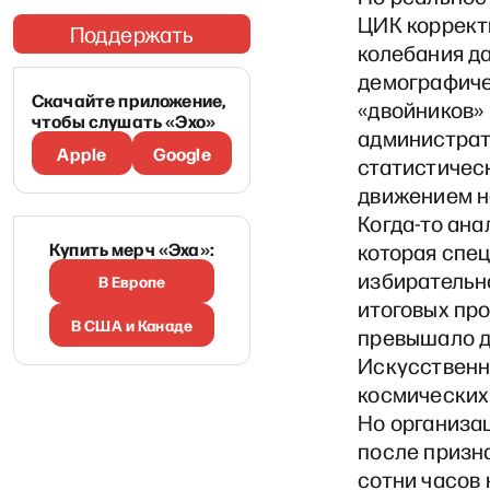
ЦИК корректи
Поддержать
колебания д
демографиче
Скачайте приложение,
«двойников» 
чтобы слушать «Эхо»
администрат
Apple
Google
статистичес
движением н
Когда-то ана
Купить мерч «Эха»:
которая спе
избирательно
В Европе
итоговых пр
В США и Канаде
превышало д
Искусственн
космических 
Но организа
после призн
сотни часов 