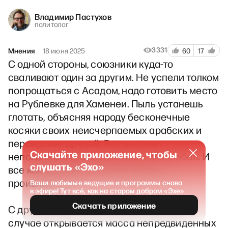
Владимир Пастухов
политолог
3331
Мнения
18 июня 2025
60
17
С одной стороны, союзники куда-то
сваливают один за другим. Не успели толком
попрощаться с Асадом, надо готовить место
на Рублевке для Хаменеи. Пыль устанешь
глотать, объясняя народу бесконечные
косяки своих неисчерпаемых арабских и
персидских друзей. Вот он стоит
Скачайте приложение, чтобы
непоколебимо, а вот уже всех заколебал. И
слушать «Эхо»
все как-то подозрительно быстро
происходит.
Ваши любимые ведущие и программы снова
в эфире! Тут всё, как на старом добром «Эхе»
Скачать приложение
С другой стороны, в каждом конкретном
случае открывается масса непредвиденных