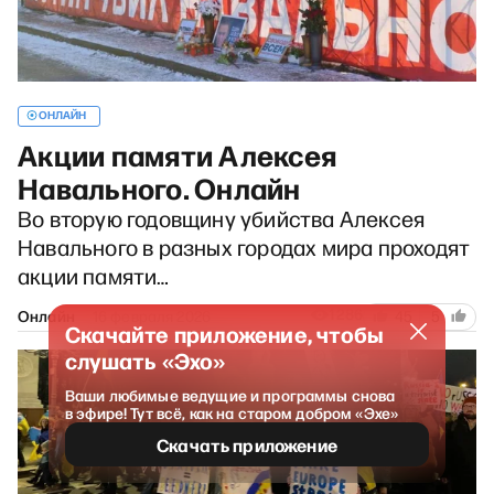
ОНЛАЙН
Акции памяти Алексея
Навального. Онлайн
Во вторую годовщину убийства Алексея
Навального в разных городах мира проходят
акции памяти…
1286
Онлайн
16 февраля 2026
45
5
Скачайте приложение, чтобы
слушать «Эхо»
Ваши любимые ведущие и программы снова
в эфире! Тут всё, как на старом добром «Эхе»
Скачать приложение