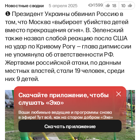
1599
Новостные сводки
5 апреля 2025
18
10
❶ Президент Украины обвинил Россию в
том, что Москва «выбирает убийства детей
вместо прекращения огня». В. Зеленский
также назвал слабой реакцию посла США
на удар по Кривому Рогу — глава дипмиссии
не упомянула об ответственности РФ.
Жертвами российской атаки, по данным
местных властей, стали 19 человек, среди
них 9 детей.
Скачайте приложение, чтобы
слушать «Эхо»
Ваши любимые ведущие и программы снова
в эфире! Тут всё, как на старом добром «Эхе»
Скачать приложение