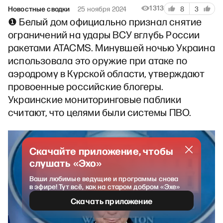
1313
Новостные сводки
25 ноября 2024
8
3
❶ Белый дом официально признал снятие
ограничений на удары ВСУ вглубь России
ракетами ATACMS. Минувшей ночью Украина
использовала это оружие при атаке по
аэродрому в Курской области, утверждают
провоенные российские блогеры.
Украинские мониторинговые паблики
считают, что целями были системы ПВО.
Скачайте приложение, чтобы
слушать «Эхо»
Ваши любимые ведущие и программы снова
в эфире! Тут всё, как на старом добром «Эхе»
Скачать приложение