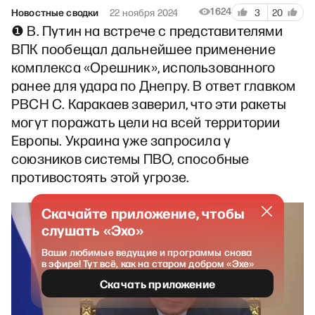
1624
Новостные сводки
22 ноября 2024
3
20
❶ В. Путин на встрече с представителями
ВПК пообещал дальнейшее применение
комплекса «Орешник», использованного
ранее для удара по Днепру. В ответ главком
РВСН С. Каракаев заверил, что эти ракеты
могут поражать цели на всей территории
Европы. Украина уже запросила у
союзников системы ПВО, способные
противостоять этой угрозе.
Скачайте приложение, чтобы
слушать «Эхо»
Ваши любимые ведущие и программы снова
в эфире! Тут всё, как на старом добром «Эхе»
Скачать приложение