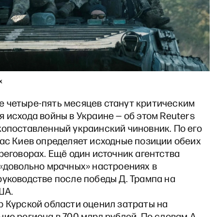
x
 четыре-пять месяцев станут критическим
 исхода войны в Украине — об этом Reuters
копоставленный украинский чиновник. По его
час Киев определяет исходные позиции обеих
реговорах. Ещё один источник агентства
 «довольно мрачных» настроениях в
уководстве после победы Д. Трампа на
ША.
р Курской области оценил затраты на
ие региона в 700 млрд рублей. По словам А.