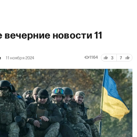
 вечерние новости 11
1164
и
11 ноября 2024
3
7
о сейчас» с Ириной Щербак