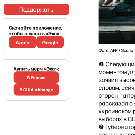
Поддержать
Скачайте приложение,
чтобы слушать «Эхо»
Apple
Google
Фото: AFP / Scanpi
❶ Следующие
Купить мерч «Эха»:
моментом для
В Европе
заявил высо
словам, сей
В США и Канаде
сторон на пе
рассказал о
украинском р
выборах в С
❷ Губернато
восстановлен