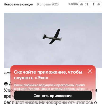
886
Новостные сводки
9 апреля 2025
11
1
Скачайте приложение, чтобы
Фото: Алексей Куденко / Sputnik
слушать «Эхо»
❶ Аэропорты Волгограда, Саратова,
Ваши любимые ведущие и программы снова
в эфире! Тут всё, как на старом добром «Эхе»
Ульяновска, Владикавказа и Грозного были
временно закрыты из-за атак
Скачать приложение
беспилотников. Минобороны отчиталось о