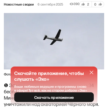
390
Новостные сводки
6 сентября 2025
2
0
Скачайте приложение, чтобы
Фото: Алексей Куденко / Sputnik
слушать «Эхо»
❶ За ночь над территорией РФ сбили 34
Ваши любимые ведущие и программы снова
в эфире! Тут всё, как на старом добром «Эхе»
беспилотника ВСУ, отчитались в
Минобороны. Почти половину из них
Скачать приложение
уничтожили над акваторией Чёрного моря.