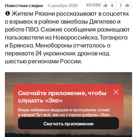
1293
Новостные сводки
4 декабря 2024
4
1
❶ Жители Рязани рассказывают в соцсетях
о взрывах в районе авиабазы Дягилево и
работе ПВО. Схожие сообщения размещают
пользователи из Новороссийска, Таганрога
и Брянска. Минобороны отчиталось о
перехвате 24 украинских дронов над
шестью регионами России.
Скачайте приложение, чтобы
слушать «Эхо»
Ваши любимые ведущие и программы снова
в эфире! Тут всё, как на старом добром «Эхе»
Скачать приложение