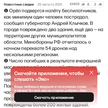
628
Новостные сводки
29 августа 2025
8
2
❶ Орёл подвергся налёту беспилотников,
как минимум один человек пострадал,
сообщил губернатор Андрей Клычков. В
городе повреждено два здания, ещё два — на
территории других муниципалитетов
области. Минобороны РФ отчиталось о
ночном перехвате 54 дронов над
несколькими регионами.
❷ Число погибших в результате вчерашней
массированной воздушной атаки на Киев
Скачайте приложение, чтобы
увеличилось до 23, сообщил глава военной
слушать «Эхо»
администрации города Тимур Ткаченко.
Поисково-спасательные работы на месте
Ваши любимые ведущие и программы снова
в эфире! Тут всё, как на старом добром «Эхе»
частично обрушившегося дома
Скачать приложение
продолжались всю ночь. Всего были
повреждены более 200 жилых зданий.