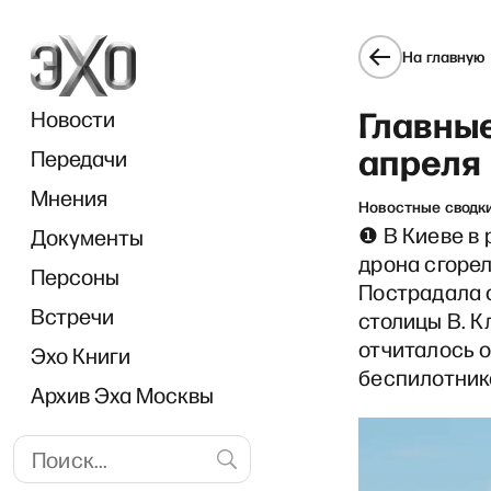
На главную
Главные
Новости
апреля
Передачи
Мнения
Новостные сводк
❶ В Киеве в 
Документы
DW Но
дрона сгорел
Персоны
Пострадала 
Встречи
столицы В. К
отчиталось о
Эхо Книги
беспилотник
Архив Эха Москвы