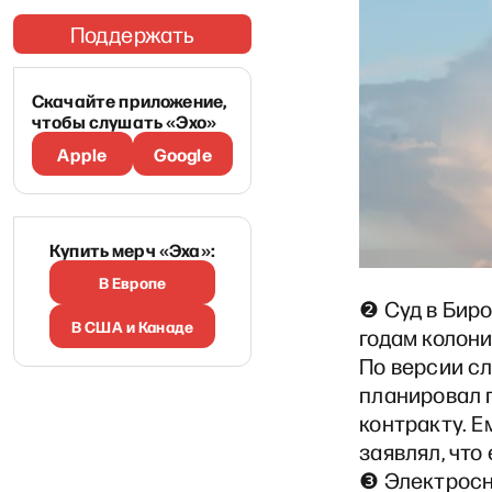
Поддержать
Скачайте приложение,
чтобы слушать «Эхо»
Apple
Google
Купить мерч «Эха»:
В Европе
❷ Суд в Биро
В США и Канаде
годам колони
По версии сл
планировал 
контракту. Е
заявлял, что
❸ Электросн