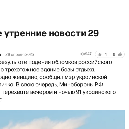
 утренние новости 29
947
и
29 апреля 2025
4
6
результате падения обломков российского
вости шоу: Мерца в отставк
о трёхэтажное здание базы отдыха.
одна женщина, сообщил мэр украинской
личко. В свою очередь, Минобороны РФ
 перехвате вечером и ночью 91 украинского
а.