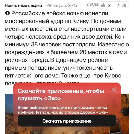
504
Новостные сводки
28 августа 2025
2
7
❶ Российские войска ночью нанесли
массированный удар по Киеву. По данным
местных властей, в столице жертвами стали
четыре человека, среди них двое детей. Как
минимум 38 человек пострадали. Известно о
повреждениях в более чем 20 местах в семи
районах города. В Дарницком районе
прямым попаданием уничтожена часть
пятиэтажного дома. Также в центре Киева
поврежден торговый центр.
Скачайте приложение, чтобы
слушать «Эхо»
Ваши любимые ведущие и программы снова
в эфире! Тут всё, как на старом добром «Эхе»
Скачать приложение