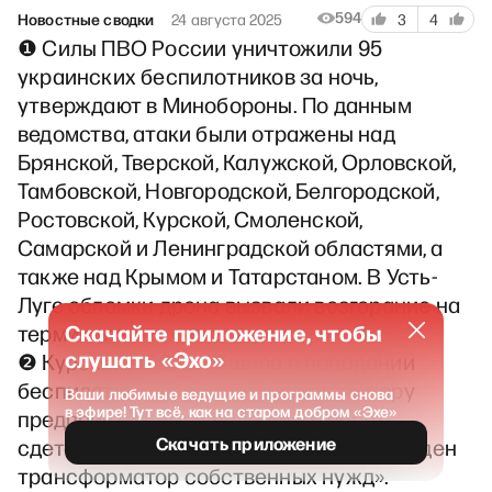
594
Новостные сводки
24 августа 2025
3
4
❶ Силы ПВО России уничтожили 95
украинских беспилотников за ночь,
утверждают в Минобороны. По данным
ведомства, атаки были отражены над
Брянской, Тверской, Калужской, Орловской,
Тамбовской, Новгородской, Белгородской,
Ростовской, Курской, Смоленской,
Самарской и Ленинградской областями, а
также над Крымом и Татарстаном. В Усть-
Луге обломки дрона вызвали возгорание на
Скачайте приложение, чтобы
терминале.
слушать «Эхо»
❷ Курская АЭС сообщила о попадании
беспилотника ВСУ по трансформатору
Ваши любимые ведущие и программы снова
в эфире! Тут всё, как на старом добром «Эхе»
предприятия. «При падении аппарат
Скачать приложение
сдетонировал, в результате был поврежден
трансформатор собственных нужд».