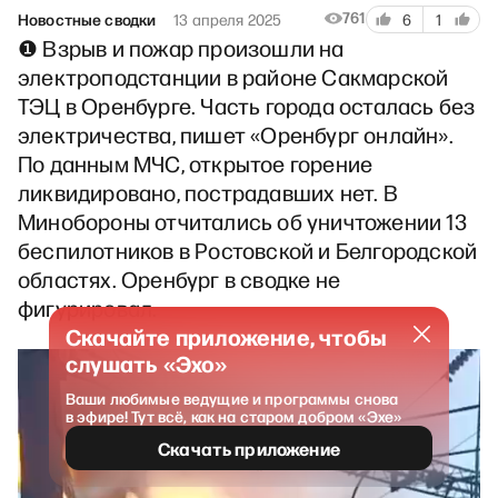
761
Новостные сводки
13 апреля 2025
6
1
❶ Взрыв и пожар произошли на
электроподстанции в районе Сакмарской
ТЭЦ в Оренбурге. Часть города осталась без
электричества, пишет «Оренбург онлайн».
По данным МЧС, открытое горение
ликвидировано, пострадавших нет. В
Минобороны отчитались об уничтожении 13
беспилотников в Ростовской и Белгородской
областях. Оренбург в сводке не
фигурировал.
Скачайте приложение, чтобы
слушать «Эхо»
Ваши любимые ведущие и программы снова
в эфире! Тут всё, как на старом добром «Эхе»
Скачать приложение