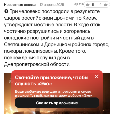
714
Новостные сводки
12 апреля 2025
5
4
❶ Три человека пострадали в результате
ударов российскими дронами по Киеву,
утверждают местные власти. В ходе атак
частично разрушились и загорелись
складские постройки и частный дом в
Святошинском и Дарницком районах города,
пожары локализованы. Кроме того,
повреждения получил дом в
Днепропетровской области.
Скачайте приложение, чтобы
слушать «Эхо»
Ваши любимые ведущие и программы снова
в эфире! Тут всё, как на старом добром «Эхе»
Скачать приложение