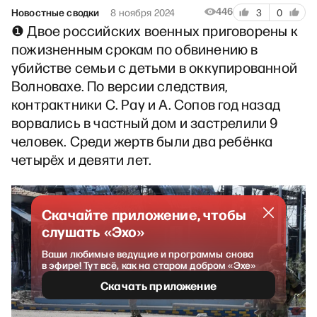
446
Новостные сводки
8 ноября 2024
3
0
❶ Двое российских военных приговорены к
пожизненным срокам по обвинению в
убийстве семьи с детьми в оккупированной
Волновахе. По версии следствия,
контрактники С. Рау и А. Сопов год назад
ворвались в частный дом и застрелили 9
человек. Среди жертв были два ребёнка
четырёх и девяти лет.
Скачайте приложение, чтобы
слушать «Эхо»
Ваши любимые ведущие и программы снова
в эфире! Тут всё, как на старом добром «Эхе»
Скачать приложение