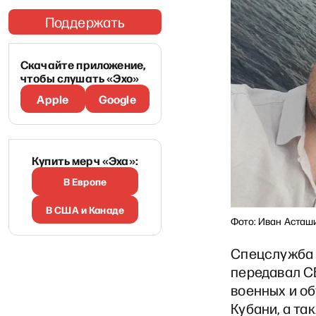
Поддержать
Скачайте приложение,
чтобы слушать «Эхо»
Apple
Google
Купить мерч «Эха»:
В Европе
В США и Канаде
Фото: Иван Асташи
Спецслужб
передавал С
военных и о
Кубани, а та