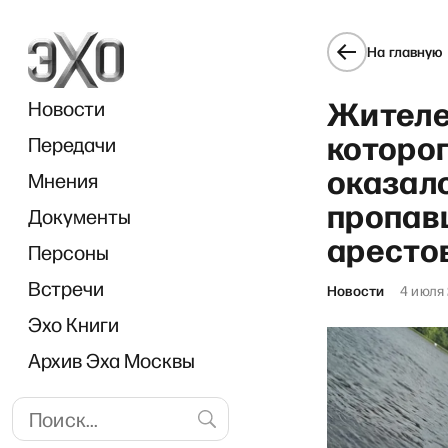
На главную
Жителе
Новости
которог
Передачи
оказал
Мнения
пропав
Документы
ON 
арестов
Персоны
Встречи
Новости
4 июля
Эхо Книги
Архив Эха Москвы