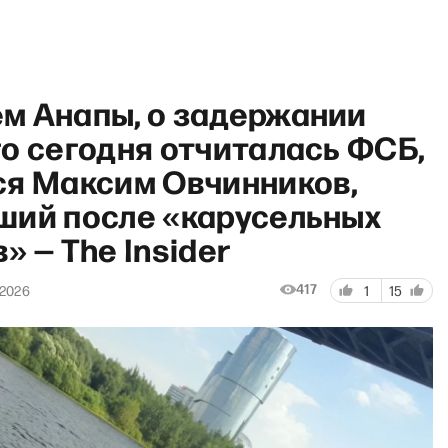
м Анапы, о задержании
о сегодня отчиталась ФСБ,
ся Максим Овчинников,
ший после «карусельных
AIR с Фёдором Крашениннико
» — The Insider
417
 2026
1
15