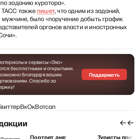
по заданию куратора».
о ТАСС также
пишет
, что одним из заданий,
и мужчине, было «поручение добыть график
едставителей органов власти и иностранных
Сочи».
материалы и сервисы «Эха»
ются бесплатными и открытыми.
возможно благодаря вашим
Поддержать
ртвованиям. Спасибо за
ержку!
Твиттер
Вк
Ок
Вотсап
дакции
Портрет дня:
Туристы прод
 Пастухов