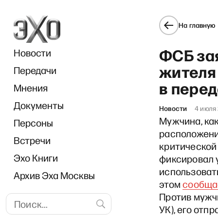
На главную
ФСБ за
Новости
жителя
Передачи
в пере
Мнения
Документы
Новости
4 июля
Мужчина, ка
Персоны
расположени
Встречи
критической
Эхо Книги
фиксировал 
использоват
Архив Эха Москвы
этом
сообща
Против мужчи
УК), его отпр