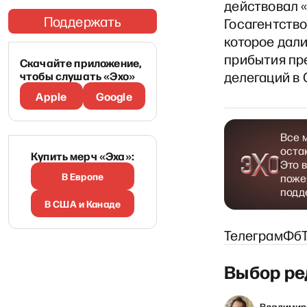
действовал «
Поддержать
Госагентств
которое дал
прибытия пр
Скачайте приложение,
чтобы слушать «Эхо»
делегаций в 
Apple
Google
Все 
оста
Купить мерч «Эха»:
Это 
В Европе
поже
подд
В США и Канаде
Телеграм
Фб
Выбор ре
Кирилл Мартынов
 Лошак
Владимир