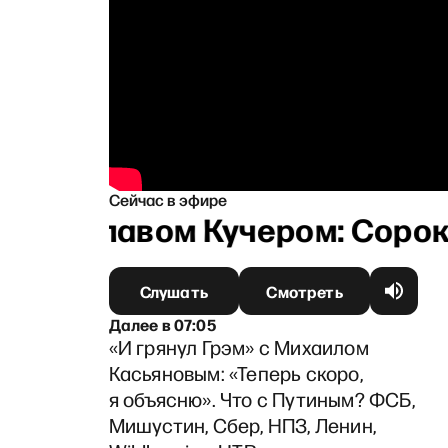
Сейчас в эфире
таниславом Кучером: Сорок д
Слушать
Смотреть
Далее
в
07:05
«И грянул Грэм» с Михаилом
Касьяновым: «Теперь скоро,
я объясню». Что с Путиным? ФСБ,
Мишустин, Сбер, НПЗ, Ленин,