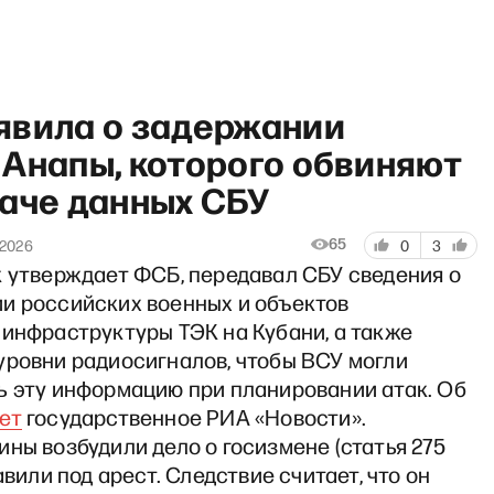
явила о задержании
 Анапы, которого обвиняют
даче данных СБУ
«Хочу сказать. Ларина» со С
65
 2026
0
3
к утверждает ФСБ, передавал СБУ сведения о
и российских военных и объектов
 инфраструктуры ТЭК на Кубани, а также
уровни радиосигналов, чтобы ВСУ могли
ь эту информацию при планировании атак. Об
ет
государственное РИА «Новости».
ны возбудили дело о госизмене (статья 275
авили под арест. Следствие считает, что он