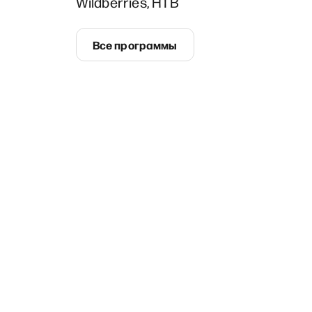
Wildberries, НТВ
Все программы
олжили
Екатерина
Дмитрий Кол