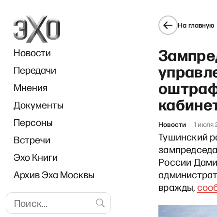
На главную
Зампре
Новости
управл
Передачи
оштраф
Мнения
кабине
Документы
«И г
Персоны
Новости
1 июля 
Тушинский р
Встречи
зампредседа
Эхо Книги
России Дамир
Архив Эха Москвы
администрат
вражды,
соо