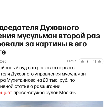
дседателя Духовного
ения мусульман второй раз
овали за картины в его
те
рянул Грэм»: Путин в бреду,
597
2026
7
11
айонный суд оштрафовал первого
теля Духовного управления мусульман
а Мухетдинова на 20 тыс. руб. по
ивной статье о разжигании
бщает
пресс-служба судов Москвы.