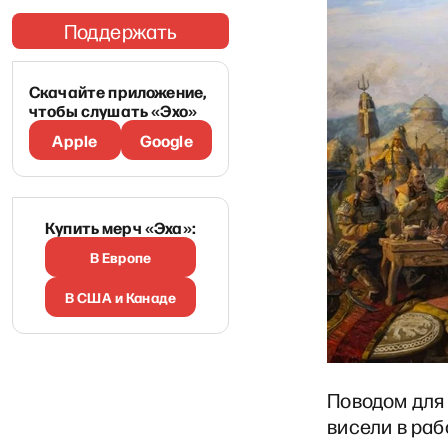
Поддержать
Скачайте приложение,
чтобы слушать «Эхо»
Apple
Google
Купить мерч «Эха»:
В Европе
В США и Канаде
Поводом для
висели в ра