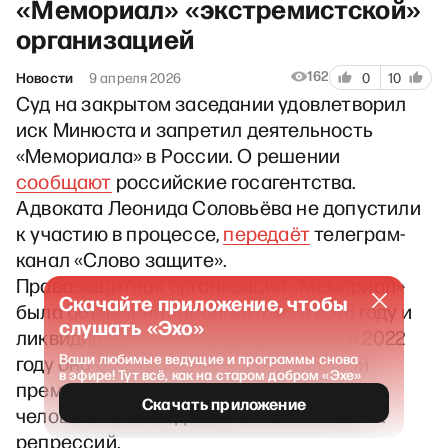
«Мемориал» «экстремистской»
организацией
162
Новости
9 апреля 2026
0
10
Суд на закрытом заседании удовлетворил
иск Минюста и запретил деятельность
«Мемориала» в России. О решении
сообщают
российские госагентства.
Адвоката Леонида Соловьёва не допустили
к участию в процессе,
передаёт
телеграм-
канал «Слово защите».
Правозащитная организация «Мемориал»
Скачайте приложение, чтобы
была объявлена «иноагентом» в 2016 году и
слушать «Эхо»
ликвидирована в декабре 2021-го. А в 2022
Ваши любимые ведущие и программы снова
году она была удостоена Нобелевской
в эфире! Тут всё, как на старом добром «Эхе»
премии мира за усилия по защите прав
Скачать приложение
человека и исследование политических
репрессий.