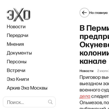
На главную
В Перми
Новости
предпр
Передачи
Окунева
Мнения
колонии
Документы
РЗВРТ
канале
Персоны
Встречи
Новости
2 июля
Приговор вын
Эхо Книги
выездном за
Архив Эха Москвы
военного суд
дела
следует
Ольмезов, п
публикаций, 