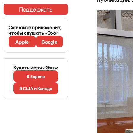
Поддержать
Скачайте приложение,
чтобы слушать «Эхо»
Apple
Google
Купить мерч «Эха»:
В Европе
В США и Канаде