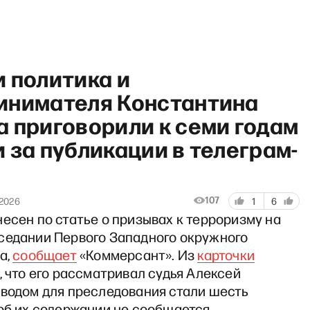
 политика и
инимателя Константина
 приговорили к семи годам
 за публикации в телеграм-
 с Антоном Рубиным и Даше
107
 2026
1
6
есен по статье о призывах к терроризму на
седании Первого Западного окружного
а,
сообщает
«Коммерсант». Из
карточки
, что его рассматривал судья Алексей
оводом для преследования стали шесть
об их содержании не сообщается.