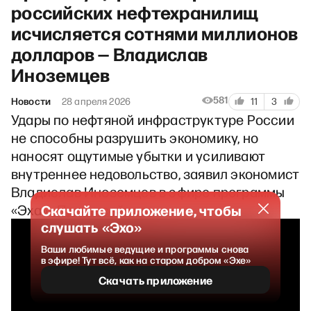
российских нефтехранилищ
исчисляется сотнями миллионов
долларов — Владислав
Иноземцев
581
Новости
28 апреля 2026
11
3
Удары по нефтяной инфраструктуре России
не способны разрушить экономику, но
наносят ощутимые убытки и усиливают
внутреннее недовольство, заявил экономист
Владислав Иноземцев в эфире программы
«Эха»
«Прямо сейчас»
.
Скачайте приложение, чтобы
слушать «Эхо»
Ваши любимые ведущие и программы снова
в эфире! Тут всё, как на старом добром «Эхе»
Скачать приложение