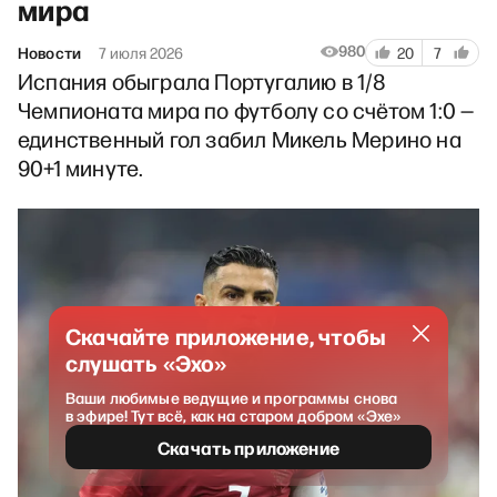
мира
980
Новости
7 июля 2026
20
7
Испания обыграла Португалию в 1/8
Чемпионата мира по футболу со счётом 1:0 —
единственный гол забил Микель Мерино на
90+1 минуте.
Скачайте приложение, чтобы
слушать «Эхо»
Ваши любимые ведущие и программы снова
в эфире! Тут всё, как на старом добром «Эхе»
Скачать приложение