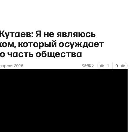
Кутаев: Я не являюсь
ком, который осуждает
то часть общества
425
 апреля 2026
1
9