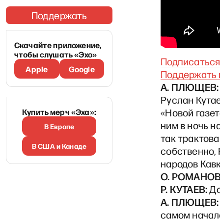
Поддержать
Скачайте приложение,
чтобы слушать «Эхо»
Подписаться 
Apple
Google
Поддержать 
А. ПЛЮЩЕВ:
Руслан Кутае
Купить мерч «Эха»:
«Новой газет
ним в ночь н
В Европе
так трактова
В США и Канаде
собственно,
народов Кавк
О. РОМАНОВ
Р. КУТАЕВ:
До
А. ПЛЮЩЕВ:
самом начале