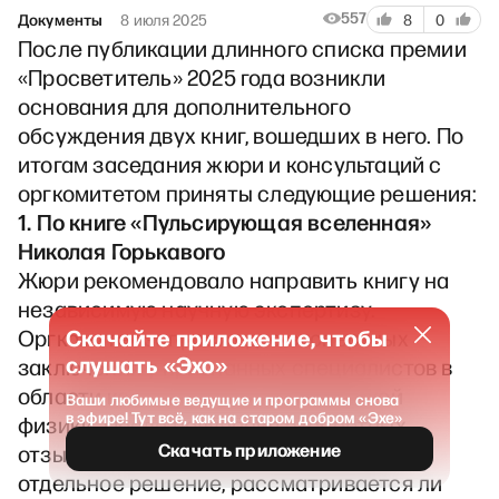
557
Документы
8 июля 2025
8
0
После публикации длинного списка премии
«Просветитель» 2025 года возникли
основания для дополнительного
обсуждения двух книг, вошедших в него. По
итогам заседания жюри
и консультаций с
оргкомитетом приняты следующие решения:
1. По книге «Пульсирующая вселенная»
Николая Горькавого
Жюри рекомендовало направить книгу на
независимую научную экспертизу.
Скачайте приложение, чтобы
Оргкомитет запросит два экспертных
слушать «Эхо»
заключения у признанных специалистов в
области космологии и теоретической
Ваши любимые ведущие и программы снова
в эфире! Тут всё, как на старом добром «Эхе»
физики. После получения экспертных
Скачать приложение
отзывов и их обсуждения, будет принято
отдельное решение, рассматривается ли