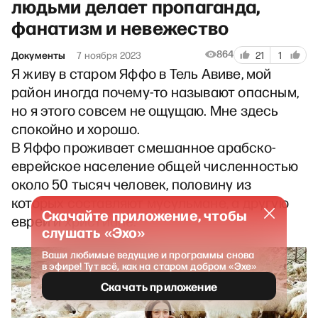
людьми делает пропаганда,
фанатизм и невежество
864
Документы
7 ноября 2023
21
1
Я живу в старом Яффо в Тель Авиве, мой
район иногда почему-то называют опасным,
но я этого совсем не ощущаю. Мне здесь
спокойно и хорошо.
В Яффо проживает смешанное арабско-
еврейское население об­щей численностью
около 50 тысяч человек, половину из
которых со­ставляют мусульмане, а другую
Скачайте приложение, чтобы
ев­реи и христиане.
слушать «Эхо»
Ваши любимые ведущие и программы снова
в эфире! Тут всё, как на старом добром «Эхе»
Скачать приложение