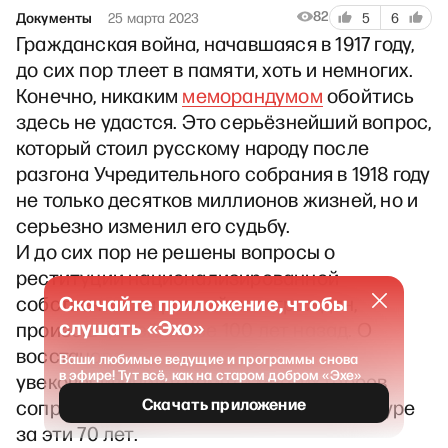
82
Документы
25 марта 2023
5
6
Гражданская война, начавшаяся в 1917 году,
до сих пор тлеет в памяти, хоть и немногих.
Конечно, никаким
меморандумом
обойтись
здесь не удастся. Это серьёзнейший вопрос,
который стоил русскому народу после
разгона Учредительного собрания в 1918 году
не только десятков миллионов жизней, но и
серьезно изменил его судьбу.
И до сих пор не решены вопросы о
реституции национализированной
Скачайте приложение, чтобы
собственности российских граждан,
слушать «Эхо»
произошедшей более 100 лет назад. О
восстановлении в правах, об
Ваши любимые ведущие и программы снова
в эфире! Тут всё, как на старом добром «Эхе»
увековечивании в памяти многих героев
Скачать приложение
сопротивления большевистской диктатуре
за эти 70 лет.