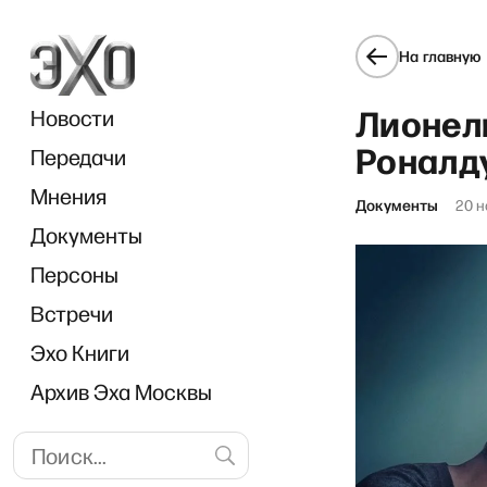
На главную
Лионел
Новости
Роналд
Передачи
Мнения
Документы
20 н
Документы
Персоны
Встречи
Эхо Книги
Архив Эха Москвы