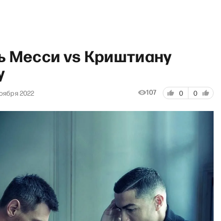
ь Месси vs Криштиану
у
107
оября 2022
0
0