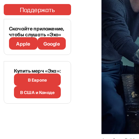
Поддержать
Скачайте приложение,
чтобы слушать «Эхо»
Apple
Google
Купить мерч «Эха»:
В Европе
В США и Канаде